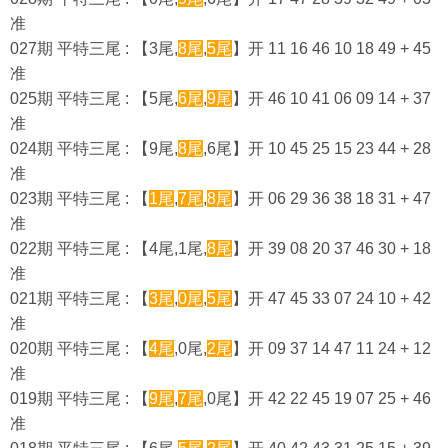
准
027期 平特三尾 : 【3尾,
8尾
,
5尾
】开 11 16 46 10 18 49 + 45
准
025期 平特三尾 : 【5尾,
6尾
,
9尾
】开 46 10 41 06 09 14 + 37
准
024期 平特三尾 : 【9尾,
8尾
,6尾】开 10 45 25 15 23 44 + 28
准
023期 平特三尾 : 【
1尾
,
7尾
,
8尾
】开 06 29 36 38 18 31 + 47
准
022期 平特三尾 : 【4尾,1尾,
8尾
】开 39 08 20 37 46 30 + 18
准
021期 平特三尾 : 【
3尾
,
0尾
,
5尾
】开 47 45 33 07 24 10 + 42
准
020期 平特三尾 : 【
4尾
,0尾,
2尾
】开 09 37 14 47 11 24 + 12
准
019期 平特三尾 : 【
9尾
,
7尾
,0尾】开 42 22 45 19 07 25 + 46
准