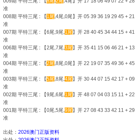
009期 平特三尾 : 【
8尾
,
2尾
,4尾】开 17 18 06 49 07 22 + 28
准
008期 平特三尾 : 【
1尾
,4尾,0尾】开 05 39 36 19 29 45 + 21
准
007期 平特三尾 : 【6尾,9尾,
1尾
】开 28 40 45 34 44 15 + 41
准
006期 平特三尾 : 【2尾,7尾,
3尾
】开 35 41 15 06 46 21 + 13
准
004期 平特三尾 : 【
2尾
,8尾,0尾】开 22 19 07 35 49 36 + 45
准
003期 平特三尾 : 【
5尾
,8尾,
4尾
】开 30 44 07 15 42 17 + 09
准
002期 平特三尾 : 【9尾,6尾,
1尾
】开 48 07 04 03 15 11 + 22
准
001期 平特三尾 : 【0尾,5尾,
9尾
】开 27 08 43 33 42 11 + 29
准
出处：
2026澳门正版资料
出处：
2026澳门正版资料