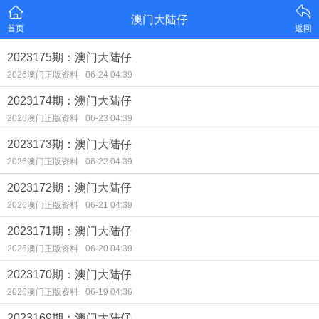
澳门大陆仔
首页
返回
2023175期：澳门大陆仔
2026澳门正版资料
06-24 04:39
2023174期：澳门大陆仔
2026澳门正版资料
06-23 04:39
2023173期：澳门大陆仔
2026澳门正版资料
06-22 04:39
2023172期：澳门大陆仔
2026澳门正版资料
06-21 04:39
2023171期：澳门大陆仔
2026澳门正版资料
06-20 04:39
2023170期：澳门大陆仔
2026澳门正版资料
06-19 04:36
2023169期：澳门大陆仔