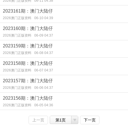
2026澳门正版资料
06-11 04:38
2023161期：澳门大陆仔
2026澳门正版资料
06-10 04:39
2023160期：澳门大陆仔
2026澳门正版资料
06-09 04:37
2023159期：澳门大陆仔
2026澳门正版资料
06-08 04:37
2023158期：澳门大陆仔
2026澳门正版资料
06-07 04:37
2023157期：澳门大陆仔
2026澳门正版资料
06-06 04:37
2023156期：澳门大陆仔
2026澳门正版资料
06-05 04:36
上一页
第1页
下一页